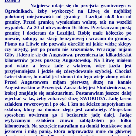
Dzień 3
Najpierw udaje się do przejścia granicznego w
Ogrodnikach, żeby wyskoczyć na Litwę do najbliżej
położonej miejscowości od granicy Lazdijai ok.8 km od
granicy. Przed granicą wymieniam walutę, tak na wszelki
wypadek. Za 20 zł otrzymałem 16 litów. Przekraczam pustą
granicę i docieram do Lazdijai. Robię małe kółeczko po
mieście, zakupy na stacji benzynowej i wracam do granicy.
Pismo na Litwie nie pozwala określić mi jakie widzę sklepy
czy urzędy, jest po prostu nie zrozumiałe. Wracając mijam
Giby i kieruje się do Augustowa, przemierzając kilkadziesiąt
kilometrów przez puszczę Augustowską. Na Litwę miałem
pod wiatr, a teraz jadę z wiatrem, więc jazda jest
przyjemniejsza i jedzie się zdecydowanie szybciej. Chociaż
świeci słońce, to nadal jest zimno i do tego wieje zimny wiatr.
Przed Augustowem mijam pierwszą śluzę na kanale
Augustowskim w Przewięzi. Zaraz dalej jest Studzieniczna, w
której znajduje się sanktuarium. Postanawiam jeszcze dalej
wjechać w las, żeby zobaczyć śluzę SWOBODA. Jadę lasem
szlakiem rowerowym i po ok.
1 km
na ścieżce napotykam na
szlaban, który na domiar złego jest zamknięty. Zbójeckim
sposobem otwieram go i bezkarnie jadę dalej. Jadąc
wytyczonym szlakiem znowu zabłądziłem po kilku
kilometrach. Na szczęście natrafiam na domki letniskowe nad
jeziorem i miłą panią, która odprowadza mnie do głównej