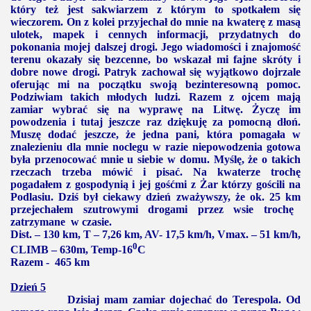
który też jest sakwiarzem z którym to spotkałem się
wieczorem. On z kolei przyjechał do mnie na kwaterę z masą
ulotek, mapek i cennych informacji, przydatnych do
pokonania mojej dalszej drogi. Jego wiadomości i znajomość
terenu okazały się bezcenne, bo wskazał mi fajne skróty i
dobre nowe drogi. Patryk zachował się wyjątkowo dojrzale
oferując mi na początku swoją bezinteresowną pomoc.
Podziwiam takich młodych ludzi. Razem z ojcem mają
zamiar wybrać się na wyprawę na Litwę. Życzę im
powodzenia i tutaj jeszcze raz dziękuję za pomocną dłoń.
Muszę dodać jeszcze, że jedna pani, która pomagała w
znalezieniu dla mnie noclegu w razie niepowodzenia gotowa
była przenocować mnie u siebie w domu. Myślę, że o takich
rzeczach trzeba mówić i pisać. Na kwaterze trochę
pogadałem z gospodynią i jej gośćmi z Żar którzy gościli na
Podlasiu. Dziś był ciekawy dzień zważywszy, że ok.
25 km
przejechałem szutrowymi drogami przez wsie trochę
zatrzymane w czasie.
Dist. –
130 km
, T –
7,26 km
, AV-
17,5 km/h
, Vmax. –
51 km/h
,
0
CLIMB – 630m, Temp-
16
C
Razem -
465 km
Dzień 5
Dzisiaj mam zamiar dojechać do Terespola. Od