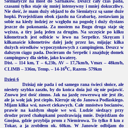
Siemiatycze na most do Sarnaków. Deszcz cały czas pada,
czasami tylko staje się mniej intensywny i mniej dokuczliwy.
Nie dość, że mam duży objazd to do Siemiatycz są same duże
hopki. Przejeżdżam obok zjazdu na Grabarkę, zostawiam ją
sobie na kiedy indziej ze względu na pogodę i duży dystans
jeszcze do pokonania. Za mostem na Bugu droga staje się
węższa, a tiry jadą jeden za drugim. Na szczęście po kilku
kilometrach jest odbicie w lewo na Serpelice. Skręcam i
kilkanaście kilometrów dalej jadę przez las, mijając kilka
dużych ośrodków wypoczynkowych z campingiem. Deszcz w
dalszym ciągu pada. Docieram do Serpelic i znajduję domek
campingowy dla siebie, jako kwaterę.
Dist. –
114 km
, T – 6,23h, AV – 17,7km/h, Vmax – 48km/h,
0
CLIMB – 336m, Temp. – 14-
16
C
, Razem- 579km
Dzień 6
Dzisiaj nie pada i od samego rana świeci słońce, ale
niestety szybko zaszło, by do końca dnia już się nie pojawić.
Znowu jest dość zimno. Jak na jazdę rowerową nie jest źle,
ale ja wolę jak jest ciepło. Kieruje się do Janowa Podlaskiego.
Mijam kilka wsi, nawet ciekawych. Całe mnóstwo bocianów,
prawie na każdym słupie we wsi. Ludzie siedzący przy
drodze przed chałupkami pozdrawiają mnie. Dojeżdżam do
Gnojna, gdzie przybija prom z Niemirowa. To tylko
8 km
z
Tokar, a ja zrobiłem ok. 60km. W Janowie odbijam do