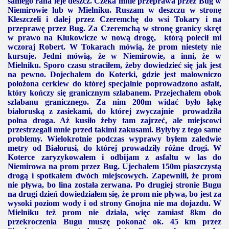
samego rana leje deszcz. Czeka mnie przeprawa przez Bug w
Niemirowie lub w Mielniku. Ruszam w deszczu w stronę
Kleszczeli i dalej przez Czeremchę do wsi Tokary i na
przeprawę przez Bug. Za Czeremchą w stronę granicy skręt
w prawo na Klukowicze w nową drogę, którą polecił mi
wczoraj Robert. W Tokarach mówią, że prom niestety nie
kursuje. Jedni mówią, że w Niemirowie, a inni, że w
Mielniku. Sporo czasu straciłem, żeby dowiedzieć się jak jest
na pewno. Dojechałem do Koterki, gdzie jest malowniczo
położona cerkiew do której specjalnie poprowadzono asfalt,
który kończy się granicznym szlabanem. Przejechałem obok
szlabanu granicznego. Za nim 200m widać było łąkę
białoruską z zasiekami, do której zwyczajnie prowadziła
polna droga. Aż kusiło żeby tam zajrzeć, ale miejscowi
przestrzegali mnie przed takimi zakusami. Byłyby z tego same
problemy. Wielokrotnie podczas wyprawy byłem zaledwie
metry od Białorusi, do której prowadziły różne drogi. W
Koterce zaryzykowałem i odbijam z asfaltu w las do
Niemirowa na prom przez Bug. Ujechałem 150m piaszczystą
drogą i spotkałem dwóch miejscowych. Zapewnili, że prom
nie pływa, bo lina została zerwana. Po drugiej stronie Bugu
na drugi dzień dowiedziałem się, że prom nie pływa, bo jest za
wysoki poziom wody i od strony Gnojna nie ma dojazdu. W
Mielniku też prom nie działa, więc zamiast 8km do
przekroczenia Bugu muszę pokonać ok.
45 km
przez