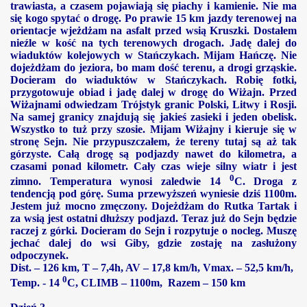
trawiasta, a czasem pojawiają się piachy i kamienie. Nie ma
się kogo spytać o drogę. Po prawie
15 km
jazdy terenowej na
orientacje wjeżdżam na asfalt przed wsią Kruszki. Dostałem
nieźle w kość na tych terenowych drogach. Jadę dalej do
wiaduktów kolejowych w Stańczykach. Mijam Hańczę. Nie
dojeżdżam do jeziora, bo mam dość terenu, a drogi grząskie.
Docieram do wiaduktów w Stańczykach. Robię fotki,
przygotowuje obiad i jadę dalej w drogę do Wiżajn. Przed
Wiżajnami odwiedzam Trójstyk granic Polski, Litwy i Rosji.
Na samej granicy znajdują się jakieś zasieki i jeden obelisk.
Wszystko to tuż przy szosie. Mijam Wiżajny i kieruje się w
stronę Sejn. Nie przypuszczałem, że tereny tutaj są aż tak
górzyste. Całą drogę są podjazdy nawet do kilometra, a
czasami ponad kilometr. Cały czas wieje silny wiatr i jest
0
zimno. Temperatura wynosi zaledwie 14
C
. Droga z
tendencją pod górę. Suma przewyższeń wyniesie dziś 1100m.
Jestem już mocno zmęczony. Dojeżdżam do Rutka Tartak i
za wsią jest ostatni dłuższy podjazd. Teraz już do Sejn będzie
raczej z górki. Docieram do Sejn i rozpytuje o nocleg. Muszę
jechać dalej do wsi Giby, gdzie zostaję na zasłużony
odpoczynek.
Dist. –
126 km
, T – 7,4h, AV –
17,8 km/h
, Vmax. –
52,5 km/h
,
0
Temp. - 14
C
, CLIMB – 1100m, Razem –
150 km