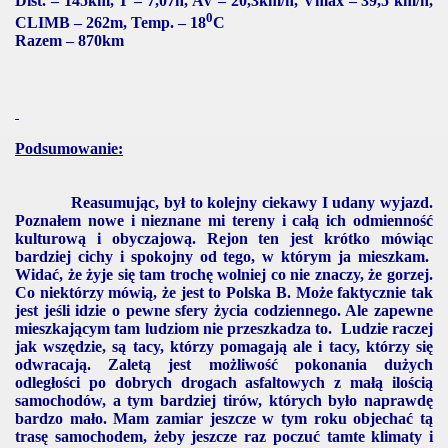
Dist. – 145km, T – 7,07h, AV – 20,3km/h, Vmax –
39,5 km/h
,
0
CLIMB – 262m, Temp. –
18
C
Razem – 870km
Podsumowanie:
Reasumując, był to kolejny ciekawy I udany wyjazd.
Poznałem nowe i nieznane mi tereny i całą ich odmienność
kulturową i obyczajową. Rejon ten jest krótko mówiąc
bardziej cichy i spokojny od tego, w którym ja mieszkam.
Widać, że żyje się tam trochę wolniej co nie znaczy, że gorzej.
Co niektórzy mówią, że jest to Polska B. Może faktycznie tak
jest jeśli idzie o pewne sfery życia codziennego. Ale zapewne
mieszkającym tam ludziom nie przeszkadza to. Ludzie raczej
jak wszędzie, są tacy, którzy pomagają ale i tacy, którzy się
odwracają. Zaletą jest możliwość pokonania dużych
odległości po dobrych drogach asfaltowych z małą ilością
samochodów, a tym bardziej tirów, których było naprawdę
bardzo mało. Mam zamiar jeszcze w tym roku objechać tą
trasę samochodem, żeby jeszcze raz poczuć tamte klimaty i