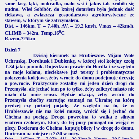
same lasy, łąki, mokradła, mało wsi i jakoś tak zrobiło się
nudno. Wieś Sobibór, do której dotarłem była jednak dość
ciekawa, a zwłaszcza gospodarstwo agroturystyczne ze
stawem, w którym się zatrzymałem.
Dist. – 146km, T. – 7,40h, AV. –
19,2 km/h
, Vmax – 42km/h,
0
CLIMB – 342m, Temp.16
C
Razem-725km
Dzień 7
Dzisiaj kierunek na Hrubieszów. Mijam Wole
Uchruską, Dorohusk i Dubienkę, w której stoi kolejny czołg
T-34 jako pomnik. Dojeżdżam prawie do Hordła i ze względu
na moje kolana, nieciekawe już tereny i problematyczne
połączenia kolejowe, żeby wrócić do domu podejmuje decyzję
o powrocie. Praktycznie zostałby mi jeden dzień drogi do
Przemyśla, ale jechać tam po to tylko, żeby zaliczyć miasto nie
miało dla mnie sensu. Będzie okazja, żeby wrócić do
Przemyśla choćby startując stamtąd na Ukrainę na którą
prędzej czy później pojadę. Ze względu na to, że w
Hrubieszowie nie ma kolei muszę, wrócić się i jechać do
Chełma na pociąg. Droga powrotna to walka z silnym
wiatrem czołowym, który do tej pory pomagał mi wiejąc w
plecy. Docieram do Chełma, kupuję bilety i w drogę do domu.
Docieram na miejsce o 2:30 w nocy.