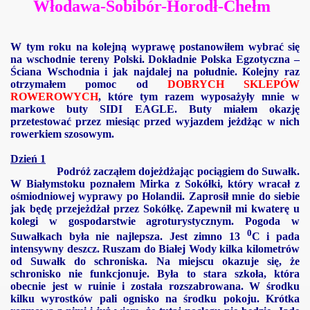
Włodawa-Sobibór-Horodł-Chełm
W tym roku na kolejną wyprawę postanowiłem wybrać się
na wschodnie tereny Polski. Dokładnie Polska Egzotyczna –
Ściana Wschodnia i jak najdalej na południe. Kolejny raz
otrzymałem pomoc od
DOBRYCH SKLEPÓW
ROWEROWYCH
, które tym razem wyposażyły mnie w
markowe buty SIDI EAGLE. Buty miałem okazję
przetestować przez miesiąc przed wyjazdem jeżdżąc w nich
rowerkiem szosowym.
Dzień 1
Podróż zacząłem dojeżdżając pociągiem do Suwałk.
W Białymstoku poznałem Mirka z Sokółki, który wracał z
ośmiodniowej wyprawy po Holandii. Zaprosił mnie do siebie
jak będę przejeżdżał przez Sokółkę. Zapewnił mi kwaterę u
kolegi w gospodarstwie agroturystycznym. Pogoda w
0
Suwałkach była nie najlepsza. Jest zimno 13
C
i pada
intensywny deszcz. Ruszam do Białej Wody kilka kilometrów
od Suwałk do schroniska. Na miejscu okazuje się, że
schronisko nie funkcjonuje. Była to stara szkoła, która
obecnie jest w ruinie i została rozszabrowana. W środku
kilku wyrostków pali ognisko na środku pokoju. Krótka