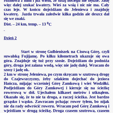
rozmowa z nimi i już wiem, że tutaj noclegu nie będzie. Jadę
więc dalej szukać kwatery. Wieś za wsią i nic nie ma. Cały
czas leje. W końcu dojeżdżam do Jeleniewa i znajduję
kwaterę. Jazda trwała zaledwie kilka godzin ale deszcz dał
się we znaki.
0
Dist. –
24 km
, temp. – 13
C
Dzień 2
Start w stronę Gulbieniszek na Cisową Górę, czyli
suwalską Fujijamę. Po kilku kilometrach ukazuje się owa
góra. Znajduje się tuż przy szosie. Dojeżdżam do podnóża
góry, droga jest zalana wodą, więc nie jadę dalej. Wracam do
szosy i jadę ok.
2 km
w stronę Jeleniewa, po czym skręcam w szutrową drogę
do Czajewszczyzny, żeby szlakiem dojechać do jeziora
Hańcza, mijając wcześniej Górę Zamkową i wieś Wodziłki.
Podjeżdżam do Góry Zamkowej i kieruje się na ścieżkę
rowerową w dół. Ujechałem kilkaset metrów i utknąłem.
Okazało się, że to nie ta droga, a raczej ścieżka. Jest bardzo
grząsko i wąsko. Zawracam pchając rower tyłem, bo nijak
nie da rady odwrócić roweru. Wracam pod Górę Zamkową i
wjeżdżam w drugą ścieżkę. Droga czasem szutrowa, czasem