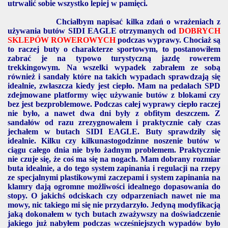
utrwalić sobie wszystko lepiej w pamięci.
Chciałbym napisać kilka zdań o wrażeniach z
używania butów SIDI EAGLE otrzymanych od
DOBRYCH
SKLEPÓW ROWEROWYCH
podczas wyprawy. Chociaż są
to raczej buty o charakterze sportowym, to postanowiłem
zabrać je na typowo turystyczną jazdę rowerem
trekkingowym. Na wszelki wypadek zabrałem ze sobą
również i sandały które na takich wypadach sprawdzają się
idealnie, zwłaszcza kiedy jest ciepło. Mam na pedałach SPD
zdejmowane platformy więc używanie butów z blokami czy
bez jest bezproblemowe. Podczas całej wyprawy ciepło raczej
nie było, a nawet dwa dni były z obfitym deszczem. Z
sandałów od razu zrezygnowałem i praktycznie cały czas
jechałem w butach SIDI EAGLE. Buty sprawdziły się
idealnie. Kilku czy kilkunastogodzinne noszenie butów w
ciągu całego dnia nie było żadnym problemem. Praktycznie
nie czuje się, że coś ma się na nogach. Mam dobrany rozmiar
buta idealnie, a do tego system zapinania i regulacji na rzepy
ze specjalnymi plastikowymi zaczepami i system zapinania na
klamry dają ogromne możliwości idealnego dopasowania do
stopy. O jakichś odciskach czy odparzeniach nawet nie ma
mowy, nic takiego mi się nie przydarzyło. Jedyną modyfikacją
jaką dokonałem w tych butach zważywszy na doświadczenie
jakiego już nabyłem podczas wcześniejszych wypadów było