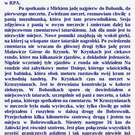
w RPA.
Po spotkaniu z Mirkiem jadę najpierw do Bohonik, do
pierwszego meczetu. Zwiedzam meczet, rozmawiam chwilę z
panią muzułmanką, która jest tam przewodnikiem. Sesja
zdjęciowa z panią w owym meczecie i zmierzam dalej ku
miejscowemu cmentarzowi tatarskiemu. Jak dla mnie jest to
niezwykłe miejsce. Nowe pomniki znajdują się wokół górki,
na której są wkopane stare tatarskie nagrobki. Po zwiedzeniu
cmentarza nie wracam do głównej drogi tylko jadę przez
Malawicze Górne do Krynek. W Krynkach jest ciekawe
rondo, które ma kilkanaście zjazdów, a dokładnie jedenaście.
Nigdzie wcześniej tyle zjazdów z ronda nie widziałem Na
rondzie stoi zabytkowy motor Dniepr, którego właścicielką
jest babinka, która obok motoru rozstawiła swój kram ze
wschodnią tandetą. Po Krynkach czas na meczet w
Kruszynianach. Jest to drewniana konstrukcja w kolorze
zielonym. W Bohonikach sporo się dowiedziałem o
miejscowych tatarach, szczególnie od pani z meczetu, a także
od pana, którego spotkałem na cmentarzu. W Kruszynianach
w meczecie była mała wycieczka, więc tylko chwilę go sobie
obejrzałem i ruszyłem w dalszą drogę do Bobrownik.
Przejechałem kilka kilometrów szutrową drogą i jestem na
miejscu w Bobrownikach. Niestety następne
16 km
do
Jałówki jest również szutrem. Jest plan połączenia wszystkich
przejść granicznych asfaltem i tak naprawdę niewiele już