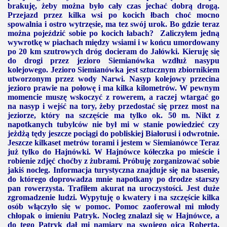
brakuję, żeby można było cały czas jechać dobrą drogą.
Przejazd przez kilka wsi po kocich łbach choć mocno
spowalnia i ostro wytrzęsie, ma tez swój urok. Bo gdzie teraz
można pojeździć sobie po kocich łabach? Zaliczyłem jedną
wywrotkę w piachach między wsiami i w końcu umordowany
po
20 km
szutrowych dróg docieram do Jałówki. Kieruję się
do drogi przez jezioro Siemianówka wzdłuż nasypu
kolejowego. Jezioro Siemianówka jest sztucznym zbiornikiem
utworzonym przez wody Narwi. Nasyp kolejowy przecina
jezioro prawie na połowę i ma kilka kilometrów. W pewnym
momencie muszę wskoczyć z rowerem, a raczej wtargać go
na nasyp i wejść na tory, żeby przedostać się przez most na
jeziorze, który na szczęście ma tylko ok.
50 m
. Nikt z
napotkanych tubylców nie był mi w stanie powiedzieć czy
jeżdżą tędy jeszcze pociągi do pobliskiej Białorusi i odwrotnie.
Jeszcze kilkaset metrów torami i jestem w Siemianówce Teraz
już tylko do Hajnówki. W Hajnówce kółeczka po mieście i
robienie zdjęć choćby z żubrami. Próbuję zorganizować sobie
jakiś nocleg. Informacja turystyczna znajduje się na basenie,
do którego doprowadza mnie napotkany po drodze starszy
pan rowerzysta. Trafiłem akurat na uroczystości. Jest duże
zgromadzenie ludzi. Wypytuję o kwatery i na szczęście kilka
osób włączyło się w pomoc. Pomoc zaoferował mi młody
chłopak o imieniu Patryk. Nocleg znalazł się w Hajnówce, a
do tego Patryk dał mi namiary na swojego ojca Roberta,