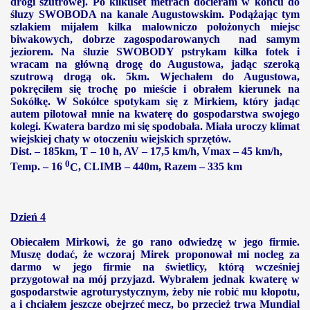
drogi szutrowej. Po kilkuset metrach docieram w końcu do
śluzy SWOBODA na kanale Augustowskim. Podążając tym
szlakiem mijałem kilka malowniczo położonych miejsc
biwakowych, dobrze zagospodarowanych nad samym
jeziorem. Na śluzie SWOBODY pstrykam kilka fotek i
wracam na główną drogę do Augustowa, jadąc szeroką
szutrową drogą ok. 5km. Wjechałem do Augustowa,
pokręciłem się trochę po mieście i obrałem kierunek na
Sokółkę. W Sokółce spotykam się z Mirkiem, który jadąc
autem pilotował mnie na kwaterę do gospodarstwa swojego
kolegi. Kwatera bardzo mi się spodobała. Miała uroczy klimat
wiejskiej chaty w otoczeniu wiejskich sprzętów.
Dist. – 185km, T – 10 h, AV –
17,5 km/h
, Vmax –
45 km/h
,
0
Temp. – 16
C
, CLIMB – 440m, Razem –
335 km
Dzień 4
Obiecałem Mirkowi, że go rano odwiedzę w jego firmie.
Muszę dodać, że wczoraj Mirek proponował mi nocleg za
darmo w jego firmie na świetlicy, którą wcześniej
przygotował na mój przyjazd. Wybrałem jednak kwaterę w
gospodarstwie agroturystycznym, żeby nie robić mu kłopotu,
a i chciałem jeszcze obejrzeć mecz, bo przecież trwa Mundial