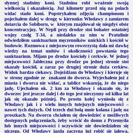
słynnej stadniny koni. Stadnina robi wrażenie swoją
wielkością i okazałością. Już kilometr przed nią na polach
widać stado koni. Popstrykałem zdjęcia championom i
pojechałem dalej w drogę w kierunku Włodawy z zamiarem
dotarcia do Sobiboru, w którym znajdował się niegdyś obóz
koncentracyjny. W Nepli przy drodze stoi bohater ostatniej
wojny czołg T-
34, a
niedaleko za nim w Pratulinie
odwiedziłem sanktuarium męczenników unickich i kościół w
budowie. Rozmowa z miejscowym rowerzystą dała mi dawkę
wiedzy na temat unitów i okoliczności powstania tego
sanktuarium. Mijam po drodze kościoły i cerkwie. W jednej
miejscowości Jabłeczna przy drodze po jednej stronie stoi
okazały kościół, a zaraz po drugiej stronie duża cerkiew.
Widok bardzo ciekawy. Dojeżdżam do Włodawy i kieruje się
w stronę zgodnie ze znakami do dworca. Wyjechałem już z
miasta i dworca nie widać, a tablice wskazują, że do niego
jadę. Ujechałem ok.
2 km
za Włodawę i okazało się, że
dworzec jest jeszcze dalej i do tego jest nieczynny od kilku lat
jak się okazało później. Po prostu kolej wyniosła się z
Włodawy jak i z wielu innych tutejszych miejscowości –
nawet tych dużych. Od trzech dni bolą mnie kolana i jadę na
proszkach. Na dworcu chciałem się dowiedzieć o możliwych
dostępnych połączeniach, żeby wrócić do domu z Przemyśla
lub innych miejscowości i oczywiście nie dowiedziałem się
niczego. Od Włodawy jazda zaczyna już robić się jałowa,