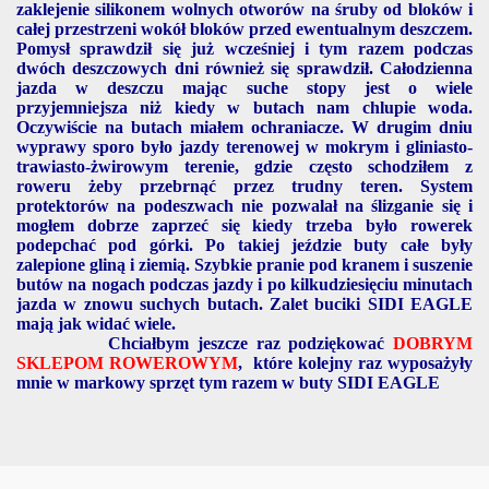
zaklejenie silikonem wolnych otworów na śruby od bloków i
całej przestrzeni wokół bloków przed ewentualnym deszczem.
Pomysł sprawdził się już wcześniej i tym razem podczas
dwóch deszczowych dni również się sprawdził. Całodzienna
jazda w deszczu mając suche stopy jest o wiele
przyjemniejsza niż kiedy w butach nam chlupie woda.
Oczywiście na butach miałem ochraniacze. W drugim dniu
wyprawy sporo było jazdy terenowej w mokrym i gliniasto-
trawiasto-żwirowym terenie, gdzie często schodziłem z
roweru żeby przebrnąć przez trudny teren. System
protektorów na podeszwach nie pozwalał na ślizganie się i
mogłem dobrze zaprzeć się kiedy trzeba było rowerek
podepchać pod górki. Po takiej jeździe buty całe były
zalepione gliną i ziemią. Szybkie pranie pod kranem i suszenie
butów na nogach podczas jazdy i po kilkudziesięciu minutach
jazda w znowu suchych butach. Zalet buciki SIDI EAGLE
mają jak widać wiele.
Chciałbym jeszcze raz podziękować
DOBRYM
SKLEPOM ROWEROWYM
, które kolejny raz wyposażyły
mnie w markowy sprzęt tym razem w buty SIDI EAGLE