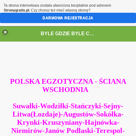
Ta strona internetowa została utworzona bezpłatnie pod adresem
Stronygratis.pl
. Czy chcesz też mieć własną stronę?
DARMOWA REJESTRACJA
BYLE GDZIE BYLE CZYM BYLE DO PRZODU ILE SIŁ STARCZY ŻEBY ŚWIAT POZNAĆ
POLSKA EGZOTYCZNA - ŚCIANA
WSCHODNIA
Suwałki-Wodziłki-Stańczyki-Sejny-
Litwa(Łozdaje)-Augustów-Sokółka-
Krynki-Kruszyniany-Hajnówka-
NA WSCHODNIA 2010
Niemirów-Janów Podlaski-Terespol-